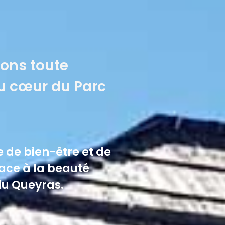
ns toute
au cœur du Parc
de bien-être et de
face à la beauté
u Queyras.