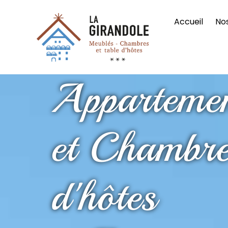
Accueil
No
Apparteme
et Chambr
d'hôtes